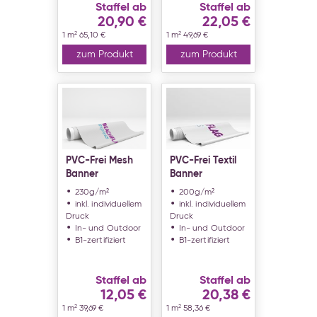
Staffel ab
Staffel ab
20,90 €
22,05 €
2
2
1 m
65,10 €
1 m
49,69 €
zum Produkt
zum Produkt
PVC-Frei Mesh
PVC-Frei Textil
Banner
Banner
230g/m²
200g/m²
inkl. individuellem
inkl. individuellem
Druck
Druck
In- und Outdoor
In- und Outdoor
B1-zertifiziert
B1-zertifiziert
Staffel ab
Staffel ab
12,05 €
20,38 €
2
2
1 m
39,69 €
1 m
58,36 €