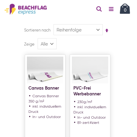
Car
Suche
Artikel
0
Absteigend
Sortieren nach
sortieren
Zeige
Canvas Banner
PVC-Frei
Werbebanner
Canvas Banner
350 g/m²
230g/m²
inkl. individuellem
inkl. individuellem
Druck
Druck
In- und Outdoor
In- und Outdoor
B1-zertifiziert