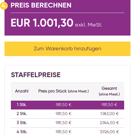
PREIS BERECHNEN
4.
EUR 1.001,30
exkl. MwSt.
Zum Warenkorb hinzufügen
STAFFELPREISE
Gesamt
Anzahl
Preis pro Stück
(ohne Mwst.)
(ohne Mwst.)
1
Stk.
981,50 €
981,50 €
2
Stk.
981,50 €
1.963,00 €
3
Stk.
981,50 €
2.944,50 €
4
Stk.
981,50 €
3.926,00 €