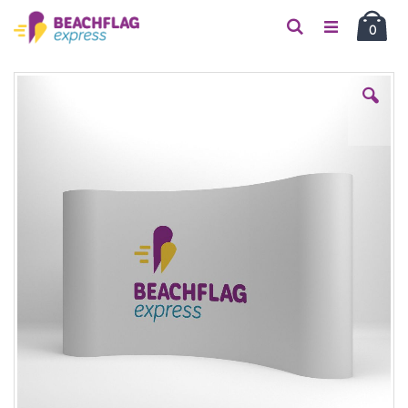
Car
Suche
Artikel
0
Zum
Ende
der
Bildgalerie
springen