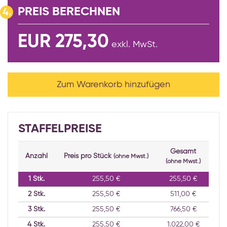
PREIS BERECHNEN
4.
EUR 275,30
exkl. MwSt.
Zum Warenkorb hinzufügen
STAFFELPREISE
Gesamt
Anzahl
Preis pro Stück
(ohne Mwst.)
(ohne Mwst.)
1
Stk.
255,50 €
255,50 €
2
Stk.
255,50 €
511,00 €
3
Stk.
255,50 €
766,50 €
4
Stk.
255,50 €
1.022,00 €