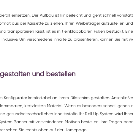
rall einsetzen. Der Aufbau ist kinderleicht und geht schnell vonstat
rformat aus der Kassette zu ziehen, Ihren Werbeträger aufzustellen u
nd transportieren lässt, ist es mit einklappbaren Füßen bestückt. Eine
inklusive. Um verschiedene Inhalte zu präsentieren, können Sie mit w
 gestalten und bestellen
 Konfigurator komfortabel an Ihrem Bildschirm gestalten. Anschließe
lammbaren, kratzfesten Material. Wenn es besonders schnell gehen mu
ine gesundheitsschädlichen Inhaltsstoffe. Ihr Roll Up System wird Ihnen
 System Banner mit verschiedenen Motiven bestellen. Ihre Fragen bean
mer sehen Sie rechts oben auf der Homepage.