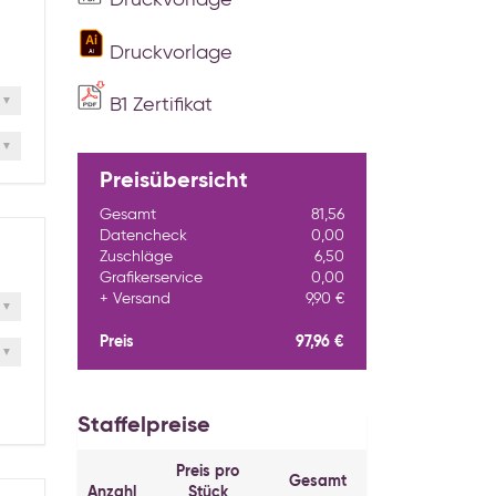
Druckvorlage
Druckvorlage
B1 Zertifikat
Preisübersicht
Gesamt
81,56
Datencheck
0,00
Zuschläge
6,50
Grafikerservice
0,00
Versand
9,90 €
Preis
97,96 €
Staffelpreise
Preis pro
Gesamt
Anzahl
Stück