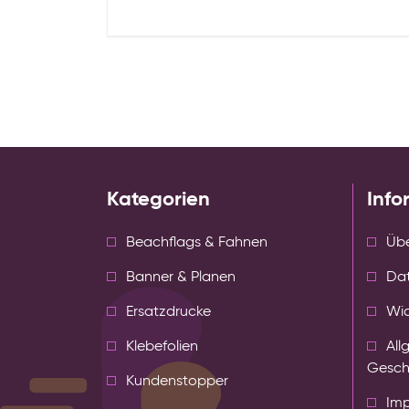
Kategorien
Info
Beachflags & Fahnen
Übe
Banner & Planen
Da
Ersatzdrucke
Wid
Klebefolien
All
Gesch
Kundenstopper
Im