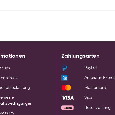
rmationen
Zahlungsarten
PayPal
r uns
American Expre
tenschutz
errufsbelehrung
Mastercard
gemeine
Visa
äftsbedingungen
Ratenzahlung
pressum