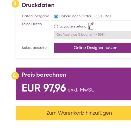
3.
Druckdaten
Datenübergabe
Upload nach Order
E-Mail
Keine Daten
Layouterstellung
Grafikservice S buchen [+ 55€]
Online Designer nutzen
Selbst gestalten
Preis berechnen
4.
EUR 97,96
exkl. MwSt.
Zum Warenkorb hinzufügen