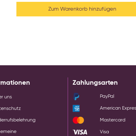
Zum Warenkorb hinzufügen
rmationen
Zahlungsarten
PayPal
r uns
American Expre
tenschutz
errufsbelehrung
Mastercard
gemeine
Visa