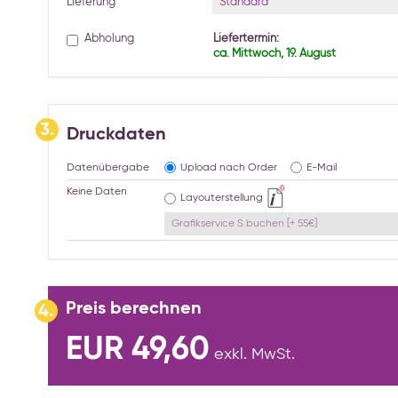
Standard
Lieferung
Abholung
Liefertermin:
ca. Mittwoch, 19. August
3.
Druckdaten
Datenübergabe
Upload nach Order
E-Mail
Keine Daten
Layouterstellung
Grafikservice S buchen [+ 55€]
Preis berechnen
4.
EUR 49,60
exkl. MwSt.