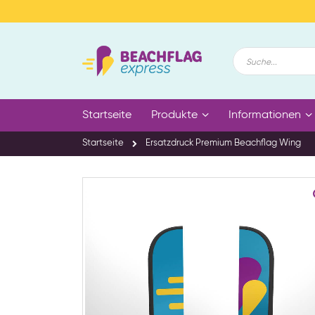
Zum
Inhalt
springen
Suche
Startseite
Produkte
Informationen
Startseite
Ersatzdruck Premium Beachflag Wing
Zum
Ende
der
Bildgalerie
springen