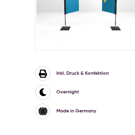
Zum
Anfang
der
Bildgalerie
Inkl. Druck & Konfektion
springen
Overnight
Made in Germany