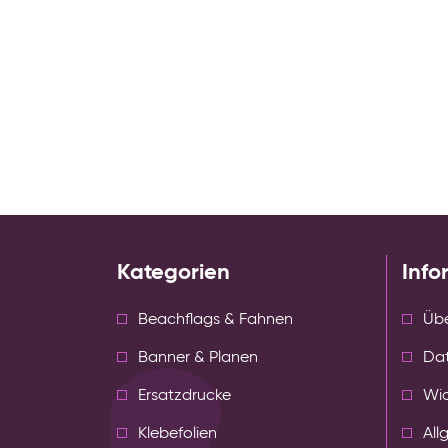
Kategorien
Info
Beachflags & Fahnen
Übe
Banner & Planen
Da
Ersatzdrucke
Wid
Klebefolien
All