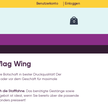
Benutzerkonto
Einloggen
Cart
Artikel
0
flag Wing
e Botschaft in bester Druckqualität! Der
s oder vor dem Geschäft für maximale
ch die Stofffahne
. Das benötigte Gestänge sowie
gebot ist ideal, wenn Sie bereits über die passende
onders preiswert!