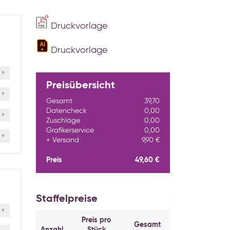
Druckvorlage
Druckvorlage
Preisübersicht
Gesamt
39,70
Datencheck
0,00
Zuschläge
0,00
Grafikerservice
0,00
Versand
9,90 €
Preis
49,60 €
Staffelpreise
Preis pro
Gesamt