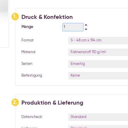
1.
Druck & Konfektion
Menge
S - 48 cm x 194 cm
Format
Fahnenstoff 110 g/m²
Material
Einseitig
Seiten
Keine
Befestigung
2.
Produktion & Lieferung
Standard
Datencheck